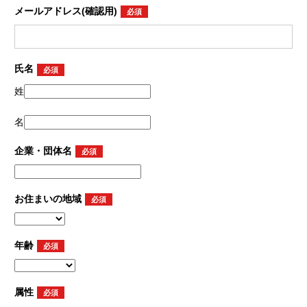
メールアドレス
(確認用)
氏名
姓
名
企業・団体名
お住まいの地域
年齢
属性